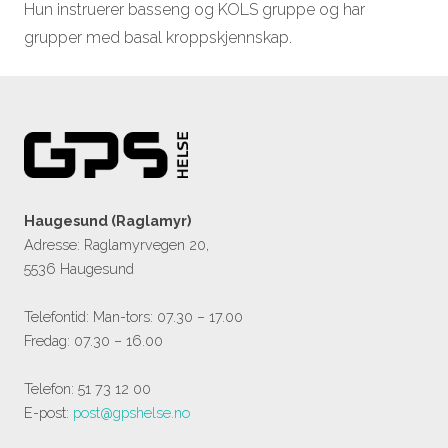
Hun instruerer basseng og KOLS gruppe og har
grupper med basal kroppskjennskap.
Haugesund (Raglamyr)
Adresse: Raglamyrvegen 20,
5536 Haugesund
Telefontid: Man-tors: 07.30 – 17.00
Fredag: 07.30 – 16.00
Telefon: 51 73 12 00
E-post:
post@gpshelse.no