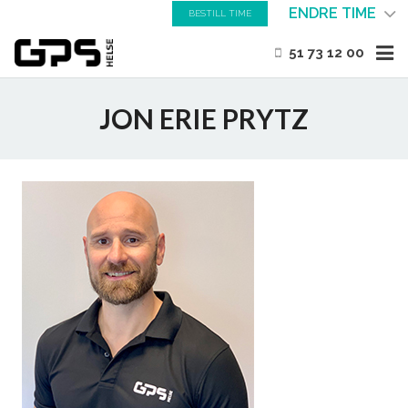
ENDRE TIME
BESTILL TIME
51 73 12 00
HJEM
JON ERIE PRYTZ
OM OSS
GYM
BEHANDLING
FAGARTIKLER
KONTAKT OSS