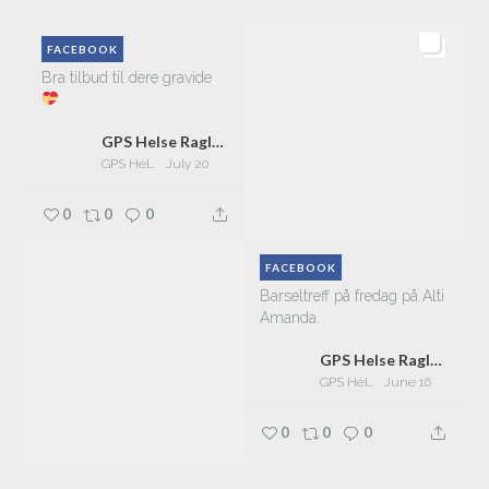
FACEBOOK
Bra tilbud til dere gravide
GPS Helse Raglamyr
GPS Helse Raglamyr
July 20
0
0
0
FACEBOOK
Barseltreff på fredag på Alti
Amanda.
GPS Helse Raglamyr
GPS Helse Raglamyr
June 16
0
0
0