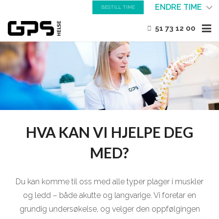
ENDRE TIME
BESTILL TIME
51 73 12 00
HJEM
OM OSS
GYM
BEHANDLING
HVA KAN VI HJELPE DEG
FAGARTIKLER
MED?
KONTAKT OSS
Du kan komme til oss med alle typer plager i muskler
og ledd – både akutte og langvarige. Vi foretar en
grundig undersøkelse, og velger den oppfølgingen